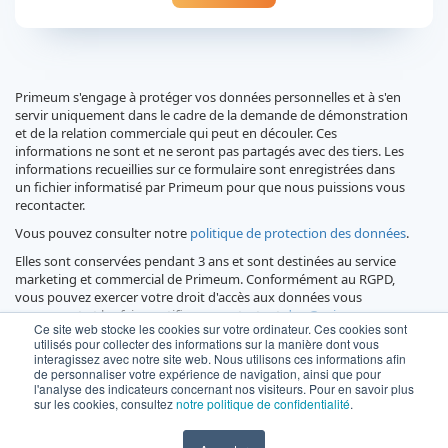
Primeum s'engage à protéger vos données personnelles et à s'en
servir uniquement dans le cadre de la demande de démonstration
et de la relation commerciale qui peut en découler. Ces
informations ne sont et ne seront pas partagés avec des tiers. Les
informations recueillies sur ce formulaire sont enregistrées dans
un fichier informatisé par Primeum pour que nous puissions vous
recontacter.
Vous pouvez consulter notre
politique de protection des données
.
Elles sont conservées pendant 3 ans et sont destinées au service
marketing et commercial de Primeum. Conformément au RGPD,
vous pouvez exercer votre droit d'accès aux données vous
concernant et les faire rectifier en contactant
dpo@primeum.com
Ce site web stocke les cookies sur votre ordinateur. Ces cookies sont
ou Responsable de la protection des données, Primeum, 44,
utilisés pour collecter des informations sur la manière dont vous
Avenue Georges Pompidou 92300 Levallois-Perret.
interagissez avec notre site web. Nous utilisons ces informations afin
de personnaliser votre expérience de navigation, ainsi que pour
l'analyse des indicateurs concernant nos visiteurs. Pour en savoir plus
sur les cookies, consultez
notre politique de confidentialité
.