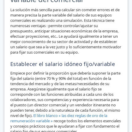
La solución más sencilla para calcular sin cometer errores et de
manera precisa la parte variable del salario de sus equipos
comerciales es realizando una simulación. Esta técnica tiene
numerosas ventajas : permite controlar/ajustar su
presupuesto, anticipar situaciones económicas de la empresa,
efectuar proyecciones, etc.. Le ayudará igualmente a tener un
mejor conocimiento de su sector de actividad y de establecer
un salario que sea a la vez justo y lo suficientemente motivador
para fijar sus comerciales en su equipo.
Establecer el salario idóneo fijo/variable
Empiece por definir la proporción que debería suponer la parte
fija del salario (entre 70 % y 90% del total) en función de la
tendencia del mercado y de las metas/necesidades de su
empresa. Asegúrese igualmente que el salario fijo se
corresponde con las funciones atribuidas a cada uno de los
colaboradores, sus competencias y experiencia necesaria para
el puesto (un director comercial y un vendedor itinerante no
pueden tener, debido a la naturaleza de cada función, el mismo
nivel de fijo).
El libro blanco « las diez reglas de oro de la
remuneración variable »
recoge todos los elementos esenciales
y consejos prácticos que le ayudaran a fijar con fundamento el
salario fijo de sus equipos comerciales.