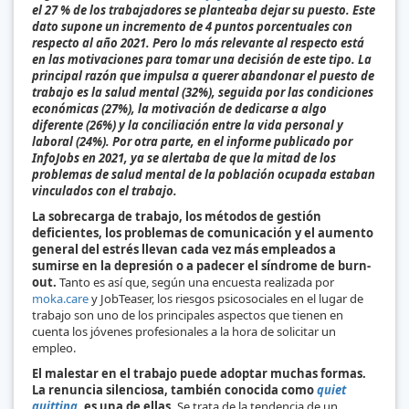
el 27 % de los trabajadores se planteaba dejar su puesto. Este
dato supone un incremento de 4 puntos porcentuales con
respecto al año 2021. Pero lo más relevante al respecto está
en las motivaciones para tomar una decisión de este tipo. La
principal razón que impulsa a querer abandonar el puesto de
trabajo es la salud mental (32%), seguida por las condiciones
económicas (27%), la motivación de dedicarse a algo
diferente (26%) y la conciliación entre la vida personal y
laboral (24%). Por otra parte, en el informe publicado por
InfoJobs en 2021, ya se alertaba de que la mitad de los
problemas de salud mental de la población ocupada estaban
vinculados con el trabajo.
La sobrecarga de trabajo, los métodos de gestión
deficientes, los problemas de comunicación y el aumento
general del estrés llevan cada vez más empleados a
sumirse en la depresión o a padecer el síndrome de burn-
out.
Tanto es así que, según una encuesta realizada por
moka.care
y JobTeaser, los riesgos psicosociales en el lugar de
trabajo son uno de los principales aspectos que tienen en
cuenta los jóvenes profesionales a la hora de solicitar un
empleo.
El malestar en el trabajo puede adoptar muchas formas.
La renuncia silenciosa, también conocida como
quiet
quitting
, es una de ellas.
Se trata de la tendencia de un