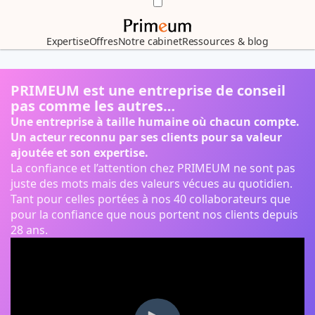
Expertise
Offres
Notre cabinet
Ressources & blog
PRIMEUM est une entreprise de conseil
pas comme les autres…
Une entreprise à taille humaine où chacun compte.
Un acteur reconnu par ses clients pour sa valeur
ajoutée et son expertise.
La confiance et l’attention chez PRIMEUM ne sont pas
juste des mots mais des valeurs vécues au quotidien.
Tant pour celles portées à nos 40 collaborateurs que
pour la confiance que nous portent nos clients depuis
28 ans.