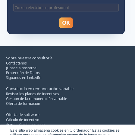
Sobre nuestra consultoría
Contáctenos
¡Únase a nosotros!
Protección de Datos
Síguanos en LinkedIn
Consultoría en remuneración variable
Revisar los planes de incentivos
Gestión de la remuneración variable
Oferta de formación
Oferta de software
Cálculo de incentivo
Animación de incentivo
Repartición de los objectivos
Este sitio web almacena cookies en tu ordenador. Estas cookies se
utilizan para recopilar información acerca de la forma en que