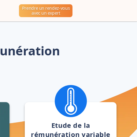
Prendre un rendez-vous
avec un expert
munération
Etude de la
rémunération variable