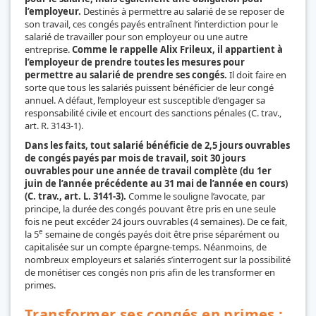
l’employeur.
Destinés à permettre au salarié de se reposer de
son travail, ces congés payés entraînent l’interdiction pour le
salarié de travailler pour son employeur ou une autre
entreprise.
Comme le rappelle Alix Frileux, il appartient à
l’employeur de prendre toutes les mesures pour
permettre au salarié de prendre ses congés.
Il doit faire en
sorte que tous les salariés puissent bénéficier de leur congé
annuel. A défaut, l’employeur est susceptible d’engager sa
responsabilité civile et encourt des sanctions pénales (C. trav.,
art. R. 3143-1).
Dans les faits, tout salarié bénéficie de 2,5 jours ouvrables
de congés payés par mois de travail, soit 30 jours
ouvrables pour une année de travail complète (du 1er
juin de l’année précédente au 31 mai de l’année en cours)
(C. trav., art. L. 3141-3).
Comme le souligne l’avocate, par
principe, la durée des congés pouvant être pris en une seule
fois ne peut excéder 24 jours ouvrables (4 semaines). De ce fait,
e
la 5
semaine de congés payés doit être prise séparément ou
capitalisée sur un compte épargne-temps. Néanmoins, de
nombreux employeurs et salariés s’interrogent sur la possibilité
de monétiser ces congés non pris afin de les transformer en
primes.
Transformer ses congés en primes :