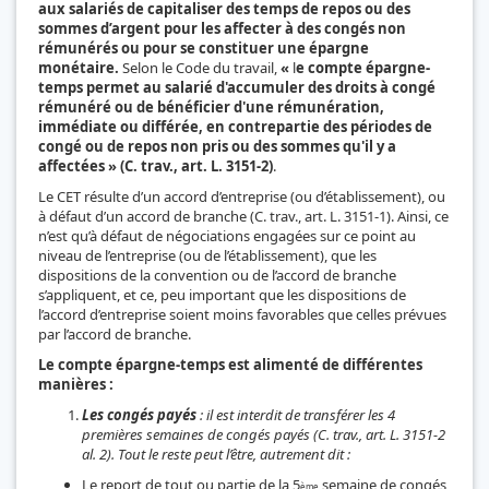
aux salariés de capitaliser des temps de repos ou des
sommes d’argent pour les affecter à des congés non
rémunérés ou pour se constituer une épargne
monétaire.
Selon le Code du travail,
«
l
e compte épargne-
temps permet au salarié d'accumuler des droits à congé
rémunéré ou de bénéficier d'une rémunération,
immédiate ou différée, en contrepartie des périodes de
congé ou de repos non pris ou des sommes qu'il y a
affectées » (C. trav., art. L. 3151-2)
.
Le CET résulte d’un accord d’entreprise (ou d’établissement), ou
à défaut d’un accord de branche (C. trav., art. L. 3151-1). Ainsi, ce
n’est qu’à défaut de négociations engagées sur ce point au
niveau de l’entreprise (ou de l’établissement), que les
dispositions de la convention ou de l’accord de branche
s’appliquent, et ce, peu important que les dispositions de
l’accord d’entreprise soient moins favorables que celles prévues
par l’accord de branche.
Le compte épargne-temps est alimenté de différentes
manières :
Les congés payés
: il est interdit de transférer les 4
premières semaines de congés payés (C. trav., art. L. 3151-2
al. 2). Tout le reste peut l’être, autrement dit :
Le report de tout ou partie de la 5
semaine de congés
ème