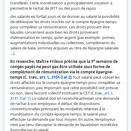
transférés. Cette monétisation a principalement vocation à
permettre le rachat de JRTT ou des jours de repos
des salariés en forfait jours et de donner au salarié la possibilité
de débloquer les droits stockés sur le compte épargne-temps
pour compléter sa rémunération. Les droits pouvant être
liquidés concernent aussi bien les droits provenant
d’alimentation en temps, qu’en argent (par exemple : primes,
augmentations individuelles ou collectives, compléments du
salaire de base, sommes acquises au titre de l’épargne salariale
…).
e
En revanche, Maître Frileux précise que la 5
semaine de
congés payés ne peut pas être utilisée sous forme de
complément de rémunération via le compte épargne-
temps (C. trav.,
art. L. 3151-3 al 2
).
Tout salarié peut utiliser les
droits affectés sur le compte épargne-temps pour compléter sa
rémunération, peu important que cette possibilité soit prévue,
ou non, dans l’accord collectif instituant le CET (C.trav.,
art. L.
3151-3 al. 1
). Le salarié doit en revanche adresser une demande
de rachat à son employeur. À défaut de dispositions
conventionnelles prévoyant les modalités relatives à la
monétisation du compte épargne-temps, le salarié peut
effectuer sa demande par tout moyen.
En outre, l’employeur
n’est pas tenu d’accepter la demande de liquidation monétaire
formulée par le salarié.