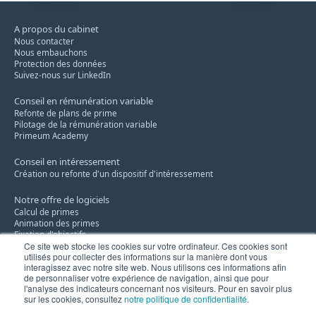
A propos du cabinet
Nous contacter
Nous embauchons
Protection des données
Suivez-nous sur LinkedIn
Conseil en rémunération variable
Refonte de plans de prime
Pilotage de la rémunération variable
Primeum Academy
Conseil en intéressement
Création ou refonte d'un dispositif d'intéressement
Notre offre de logiciels
Calcul de primes
Animation des primes
Fixation d'objectifs
Ce site web stocke les cookies sur votre ordinateur. Ces cookies sont
utilisés pour collecter des informations sur la manière dont vous
Conseil en remises commerciales
interagissez avec notre site web. Nous utilisons ces informations afin
Notre savoir-faire
de personnaliser votre expérience de navigation, ainsi que pour
Innovation
l'analyse des indicateurs concernant nos visiteurs. Pour en savoir plus
sur les cookies, consultez
notre politique de confidentialité
.