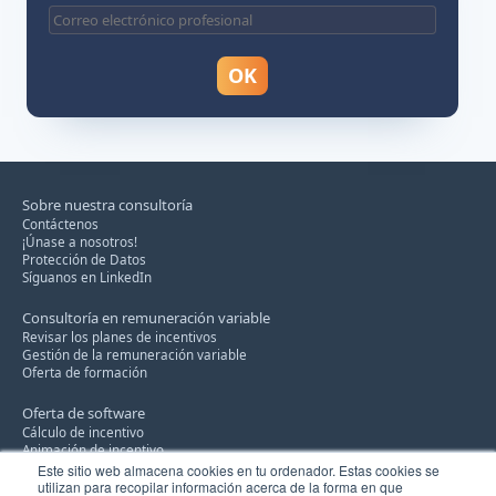
Sobre nuestra consultoría
Contáctenos
¡Únase a nosotros!
Protección de Datos
Síguanos en LinkedIn
Consultoría en remuneración variable
Revisar los planes de incentivos
Gestión de la remuneración variable
Oferta de formación
Oferta de software
Cálculo de incentivo
Animación de incentivo
Repartición de los objectivos
Este sitio web almacena cookies en tu ordenador. Estas cookies se
utilizan para recopilar información acerca de la forma en que