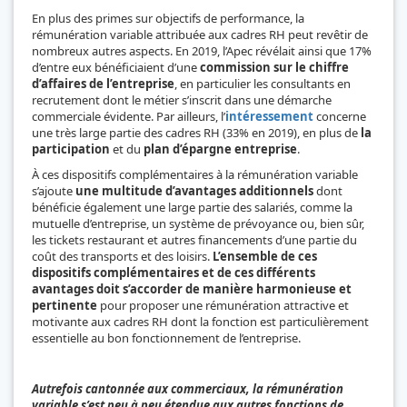
En plus des primes sur objectifs de performance, la
rémunération variable attribuée aux cadres RH peut revêtir de
nombreux autres aspects. En 2019, l’Apec révélait ainsi que 17%
d’entre eux bénéficiaient d’une
commission sur le chiffre
d’affaires de l’entreprise
, en particulier les consultants en
recrutement dont le métier s’inscrit dans une démarche
commerciale évidente. Par ailleurs, l’
intéressement
concerne
une très large partie des cadres RH (33% en 2019), en plus de
la
participation
et du
plan d’épargne entreprise
.
À ces dispositifs complémentaires à la rémunération variable
s’ajoute
une multitude d’avantages additionnels
dont
bénéficie également une large partie des salariés, comme la
mutuelle d’entreprise, un système de prévoyance ou, bien sûr,
les tickets restaurant et autres financements d’une partie du
coût des transports et des loisirs.
L’ensemble de ces
dispositifs complémentaires et de ces différents
avantages doit s’accorder de manière harmonieuse et
pertinente
pour proposer une rémunération attractive et
motivante aux cadres RH dont la fonction est particulièrement
essentielle au bon fonctionnement de l’entreprise.
Autrefois cantonnée aux commerciaux, la rémunération
variable s’est peu à peu étendue aux autres fonctions de