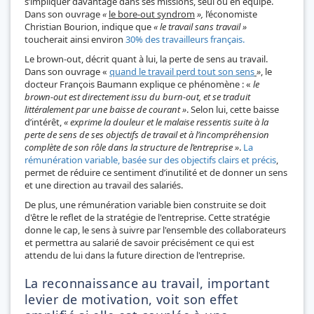
s’impliquer davantage dans ses missions, seul ou en équipe.
Dans son ouvrage
«
le bore-out syndrom
»,
l’économiste
Christian Bourion, indique que
« le travail sans travail »
toucherait ainsi environ
30% des travailleurs français.
Le brown-out, décrit quant à lui, la perte de sens au travail.
Dans son ouvrage «
quand le travail perd tout son sens
»
, le
docteur François Baumann explique ce phénomène : «
le
brown-out est directement issu du burn-out, et se traduit
littéralement par une baisse de courant »
. Selon lui, cette baisse
d’intérêt,
« exprime la douleur et le malaise ressentis suite à la
perte de sens de ses objectifs de travail et à l’incompréhension
complète de son rôle dans la structure de l’entreprise »
.
La
rémunération variable, basée sur des objectifs clairs et précis
,
permet de réduire ce sentiment d’inutilité et de donner un sens
et une direction au travail des salariés.
De plus, une rémunération variable bien construite se doit
d'être le reflet de la stratégie de l'entreprise. Cette stratégie
donne le cap, le sens à suivre par l'ensemble des collaborateurs
et permettra au salarié de savoir précisément ce qui est
attendu de lui dans la future direction de l'entreprise.
La reconnaissance au travail, important
levier de motivation, voit son effet