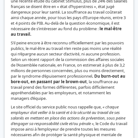
une récente étude du cabinet Stimulus, plus de 24% des salariés
français se disent être en « état d’hyperstress », état jugé
dangereux pour leur santé. La souffrance au travail coûterait
ainsi chaque année, pour tous les pays d’Europe réunis, entre 3
et 4 points de PIB. Au-delà de la question économique, il est
nécessaire de s’intéresser au fond du problème :
le mal-être
au travail.
S’il peine encore à être reconnu officiellement par les pouvoirs
publics, le mal-être au travail n’en reste pas moins une réalité
qui n’épargne aucun secteur d’activité, ni aucune profession.
Selon un récent rapport de la commission des affaires sociales
de l’Assemblée nationale, en France, on estimerait à plus de 3,2
millions de personnes concernées, plus ou moins directement,
par le syndrome d’épuisement professionnel
. Du burn-out au
bore-out, en passant par le brown-out
, la souffrance au
travail prend des formes différentes, parfois difficilement
appréhendables par les employeurs, et notamment les
managers d’équipe.
Le site officiel du service public nous rappelle que,
« chaque
employeur doit veiller à la santé et à la sécurité au travail de ses
salariés en mettant en place des actions de prévention, sous peine
d’engager sa responsabilité civile et/ou pénale »,
le Code du travail
impose ainsi à l’employeur de prendre toutes les mesures
nécessaires afin de protéger la santé physique et mentale de